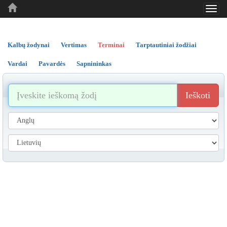
Toggl
..
..
..
navig
Kalbų žodynai
Vertimas
Terminai
Tarptautiniai žodžiai
Vardai
Pavardės
Sapnininkas
Ieškoti