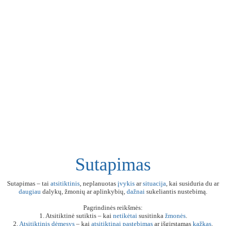
Sutapimas
Sutapimas – tai
atsitiktinis
, neplanuotas
įvykis
ar
situacija
, kai susiduria du ar
daugiau
dalykų, žmonių ar aplinkybių,
dažnai
sukeliantis nustebimą.
Pagrindinės reikšmės:
1. Atsitiktinė sutiktis – kai
netikėtai
susitinka
žmonės
.
2.
Atsitiktinis
dėmesys
– kai
atsitiktinai
pastebimas
ar išgirstamas
kažkas
.