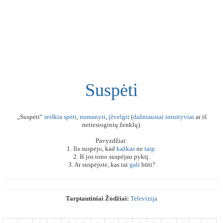
Suspėti
„Suspėti“
reiškia
spėti
,
numanyti
,
įžvelgti
(
dažniausiai
intuityviai
ar iš
netiesioginių ženklų).
Pavyzdžiai:
1. Jis suspėjo, kad
kažkas
ne
taip
.
2. Iš jos tono suspėjau pyktį.
3. Ar suspėjote, kas tai
gali
būti?
Tarptautiniai Žodžiai:
Televizija