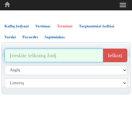
Toggl
..
..
..
navig
Kalbų žodynai
Vertimas
Terminai
Tarptautiniai žodžiai
Vardai
Pavardės
Sapnininkas
Ieškoti