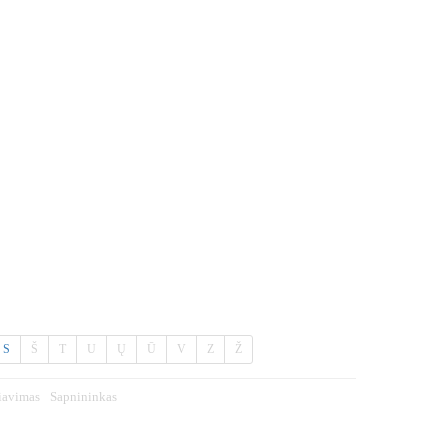
S
Š
T
U
Ų
Ū
V
Z
Ž
iavimas
Sapnininkas