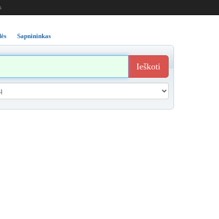
s
ės
Sapnininkas
Ieškoti