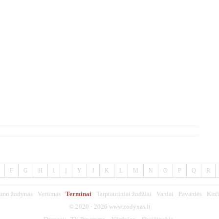
F
G
H
I
Į
Y
J
K
L
M
N
O
P
Q
R
imo žodynas
Vertimas
Terminai
Tarptautiniai žodžiai
Vardai
Pavardės
Kirč
© 2020 - 2026
www.zodynas.lt