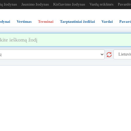
žių žodynas
Jaunimo žodynas
Kirčiavimo žodynas
Vardų reikšmės
Pavardė
odynai
Vertimas
Terminai
Tarptautiniai žodžiai
Vardai
Pavard