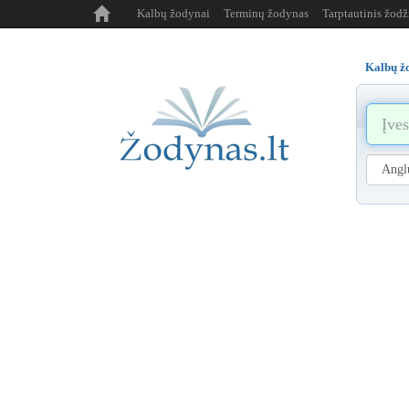
Kalbų žodynai
Terminų žodynas
Tarptautinis žod
Kalbų ž