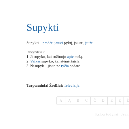
Supykti
Supykti –
pradėti
jausti
pyktį, įsiūsti,
įtūžti
.
Pavyzdžiai:
1. Ji supyko, kai sužinojo
apie
melą.
2.
Vaikas
supyko, kai atėmė žaislą.
3. Nesupyk – jis to ne
tyčia
padarė.
Tarptautiniai Žodžiai:
Televizija
A
Ą
B
C
Č
D
E
Ę
Ė
Kalbų žodynai
Jaun