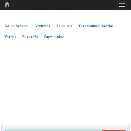
Toggl
..
..
..
navig
Kalbų žodynai
Vertimas
Terminai
Tarptautiniai žodžiai
Vardai
Pavardės
Sapnininkas