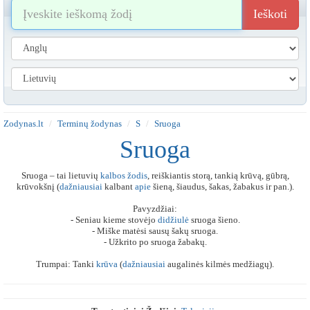
Ieškoti
Zodynas.lt
Terminų žodynas
S
Sruoga
Sruoga
Sruoga – tai lietuvių
kalbos
žodis
, reiškiantis storą, tankią krūvą, gūbrą,
krūvokšnį (
dažniausiai
kalbant
apie
šieną, šiaudus, šakas, žabakus ir pan.).
Pavyzdžiai:
- Seniau kieme stovėjo
didžiulė
sruoga šieno.
- Miške matėsi sausų šakų sruoga.
- Užkrito po sruoga žabakų.
Trumpai: Tanki
krūva
(
dažniausiai
augalinės kilmės medžiagų).