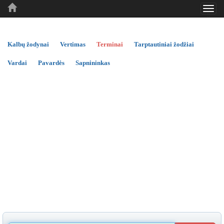
Toggl
..
..
..
navig
Kalbų žodynai
Vertimas
Terminai
Tarptautiniai žodžiai
Vardai
Pavardės
Sapnininkas