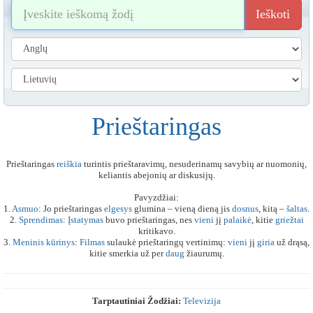
Ieškoti
Prieštaringas
Prieštaringas
reiškia
turintis prieštaravimų, nesuderinamų savybių ar nuomonių,
keliantis abejonių ar diskusijų.
Pavyzdžiai:
1.
Asmuo
: Jo prieštaringas
elgesys
glumina – vieną dieną jis
dosnus
, kitą –
šaltas
.
2.
Sprendimas
:
Įstatymas
buvo prieštaringas, nes
vieni
jį
palaikė
, kitie
griežtai
kritikavo.
3.
Meninis
kūrinys
:
Filmas
sulaukė prieštaringų vertinimų:
vieni
jį
giria
už drąsą,
kitie smerkia už per
daug
žiaurumų.
Tarptautiniai Žodžiai:
Televizija