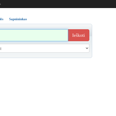
s
ės
Sapnininkas
Ieškoti