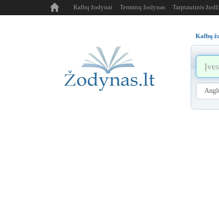
Kalbų žodynai
Terminų žodynas
Tarptautinis žod
Kalbų ž