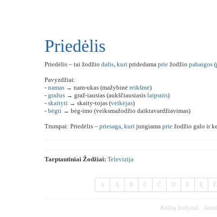
Priedėlis
Priedėlis – tai žodžio
dalis
,
kuri
pridedama
prie
žodžio
pabaigos
(
Pavyzdžiai:
-
namas
→ nam-ukas (mažybinė
reikšmė
)
-
gražus
→ graž-iausias (aukščiausiasis
laipsnis
)
-
skaityti
→ skaity-tojas (
veikėjas
)
-
bėgti
→ bėg-imo (veiksmažodžio daiktavardžiavimas)
Trumpai: Priedėlis –
priesaga
,
kuri
jungiama
prie
žodžio galo ir ke
Tarptautiniai Žodžiai:
Televizija
A
Ą
B
C
Č
D
E
Ę
Ė
Kalbų žodynai
Jaun