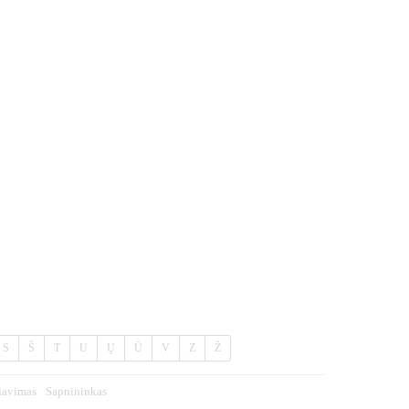
S
Š
T
U
Ų
Ū
V
Z
Ž
iavimas
Sapnininkas