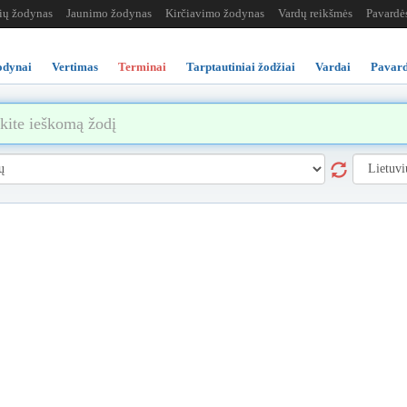
žių žodynas
Jaunimo žodynas
Kirčiavimo žodynas
Vardų reikšmės
Pavardė
odynai
Vertimas
Terminai
Tarptautiniai žodžiai
Vardai
Pavard