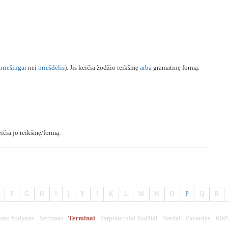
priešingai
nei
priešdėlis
). Jis keičia žodžio reikšmę
arba
gramatinę formą.
ičia jo reikšmę/formą.
F
G
H
I
Į
Y
J
K
L
M
N
O
P
Q
R
imo žodynas
Vertimas
Terminai
Tarptautiniai žodžiai
Vardai
Pavardės
Kirč