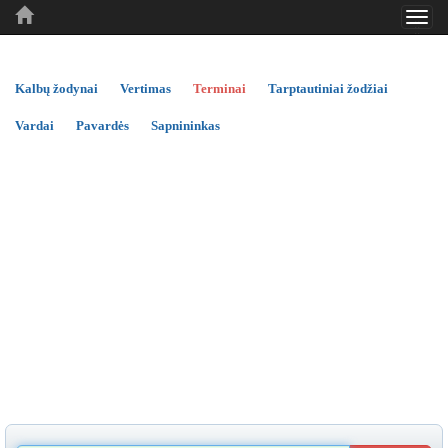
Toggl
..
..
..
navig
Kalbų žodynai
Vertimas
Terminai
Tarptautiniai žodžiai
Vardai
Pavardės
Sapnininkas