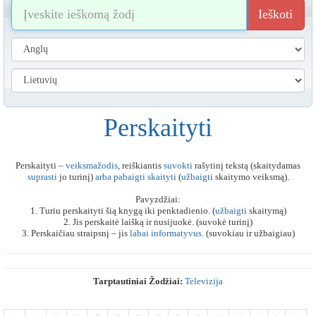
Ieškoti
Perskaityti
Perskaityti –
veiksmažodis
, reiškiantis
suvokti
rašytinį tekstą (skaitydamas
suprasti
jo turinį)
arba
pabaigti
skaityti
(
užbaigti
skaitymo veiksmą).
Pavyzdžiai:
1. Turiu perskaityti šią knygą iki penktadienio. (
užbaigti
skaitymą)
2. Jis perskaitė laišką ir nusijuokė. (suvokė turinį)
3. Perskaičiau straipsnį – jis
labai
informatyvus
. (suvokiau ir užbaigiau)
Tarptautiniai Žodžiai:
Televizija