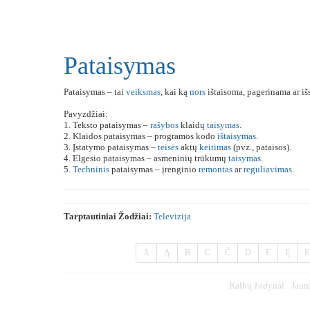
Pataisymas
Pataisymas – tai
veiksmas
, kai ką
nors
ištaisoma, pagerinama ar i
Pavyzdžiai:
1. Teksto pataisymas –
rašybos
klaidų
taisymas
.
2. Klaidos pataisymas – programos kodo
ištaisymas
.
3. Įstatymo pataisymas –
teisės
aktų
keitimas
(pvz., pataisos).
4. Elgesio pataisymas – asmeninių trūkumų
taisymas
.
5.
Techninis
pataisymas – įrenginio
remontas
ar
reguliavimas
.
Tarptautiniai Žodžiai:
Televizija
A
Ą
B
C
Č
D
E
Ę
Ė
Kalbų žodynai
Jaun