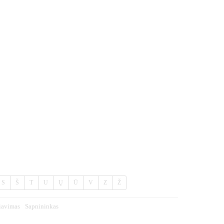
S
Š
T
U
Ų
Ū
V
Z
Ž
iavimas
Sapnininkas