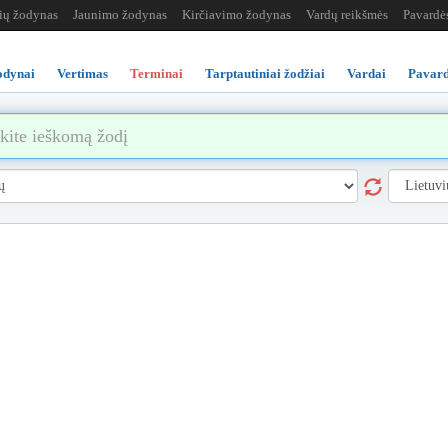
žių žodynas
Jaunimo žodynas
Kirčiavimo žodynas
Vardų reikšmės
Pavardė
odynai
Vertimas
Terminai
Tarptautiniai žodžiai
Vardai
Pavard