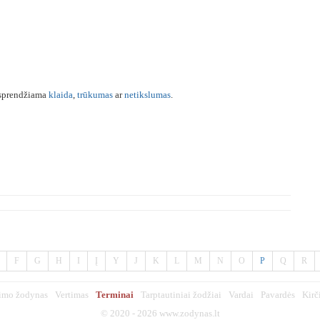
šsprendžiama
klaida
,
trūkumas
ar
netikslumas
.
F
G
H
I
Į
Y
J
K
L
M
N
O
P
Q
R
imo žodynas
Vertimas
Terminai
Tarptautiniai žodžiai
Vardai
Pavardės
Kirč
© 2020 - 2026
www.zodynas.lt