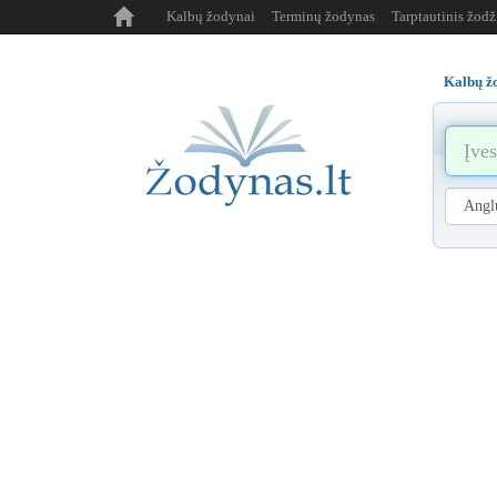
Kalbų žodynai
Terminų žodynas
Tarptautinis žod
Kalbų ž