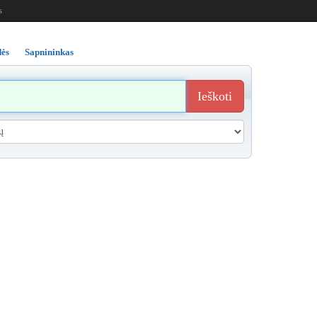
s
ės
Sapnininkas
Ieškoti