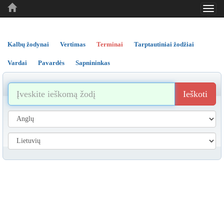
Toggl
..
..
..
navig
Kalbų žodynai
Vertimas
Terminai
Tarptautiniai žodžiai
Vardai
Pavardės
Sapnininkas
Ieškoti