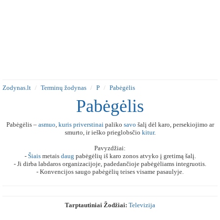
Zodynas.lt
Terminų žodynas
P
Pabėgėlis
Pabėgėlis
Pabėgėlis –
asmuo
,
kuris
priverstinai
paliko
savo
šalį dėl karo, persekiojimo ar
smurto, ir ieško prieglobsčio
kitur
.
Pavyzdžiai:
-
Šiais
metais
daug
pabėgėlių iš karo zonos atvyko į gretimą šalį.
- Ji dirba labdaros organizacijoje, padedančioje pabėgėliams integruotis.
- Konvencijos saugo pabėgėlių teises visame pasaulyje.
Tarptautiniai Žodžiai:
Televizija