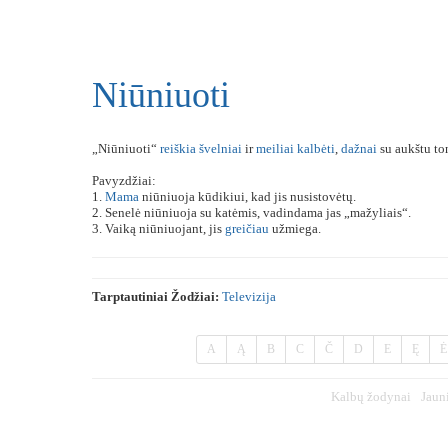
Niūniuoti
„Niūniuoti“
reiškia
švelniai
ir
meiliai
kalbėti
,
dažnai
su aukštu t
Pavyzdžiai:
1.
Mama
niūniuoja kūdikiui, kad jis nusistovėtų.
2. Senelė niūniuoja su katėmis, vadindama jas „mažyliais“.
3. Vaiką niūniuojant, jis
greičiau
užmiega.
Tarptautiniai Žodžiai:
Televizija
A
Ą
B
C
Č
D
E
Ę
Ė
Kalbų žodynai
Jaun