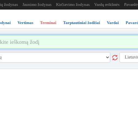
žių žodynas
Jaunimo žodynas
Kirčiavimo žodynas
Vardų reikšmės
Pavardė
odynai
Vertimas
Terminai
Tarptautiniai žodžiai
Vardai
Pavard