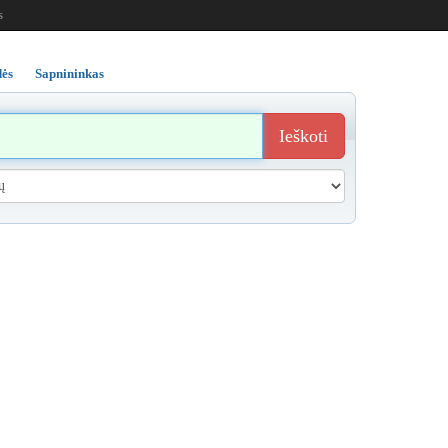
s
ės
Sapnininkas
Ieškoti