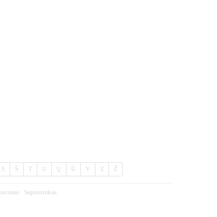
S
Š
T
U
Ų
Ū
V
Z
Ž
iavimas
Sapnininkas