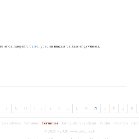
onu ar dainuojamu
balsu
,
ypač
su mažais vaikais ar gyvūnais.
F
G
H
I
Į
Y
J
K
L
M
N
O
P
Q
R
imo žodynas
Vertimas
Terminai
Tarptautiniai žodžiai
Vardai
Pavardės
Kirč
© 2020 - 2026
www.zodynas.lt