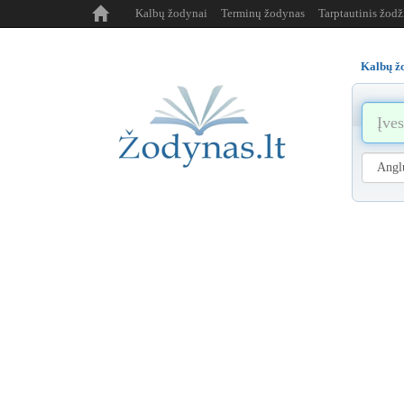
Kalbų žodynai
Terminų žodynas
Tarptautinis žod
Kalbų ž