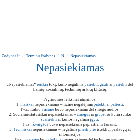
Zodynas.lt
Terminų žodynas
N
Nepasiekiamas
Nepasiekiamas
„Nepasiekiamas“
reiškia
tokį, kurio negalima
pasiekti
,
gauti
ar
pasiekti
dėl
fizinių, socialinių, techninių ar kitų kliūčių.
Pagrindinės reikšmės atmainos:
1.
Fiziškai
nepasiekiamas – fizinė negalėjima
patekti
ar
paliesti
.
Pvz.: Kalno
viršūnė
buvo nepasiekiama dėl sniego audros.
2. Socialiai/statusiškai nepasiekiamas –
žmogus
ar
grupė
, su kuria sunku
susisiekti
ar kurios negalima
įgyti
.
Pvz.:
Žvaigždė
buvo nepasiekiama paprastiems fanams.
3.
Techniškai
nepasiekiamas – negalima
prieiti
prie
išteklių, paslaugų ar
informacijos.
Pvz.:
Svetainė
buvo
laikinai
nepasiekiama dėl techninių gedimų.