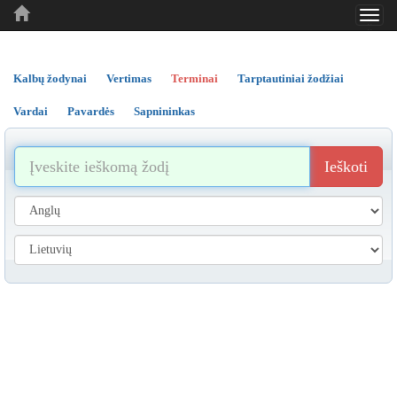
Toggl
..
..
..
navig
Kalbų žodynai
Vertimas
Terminai
Tarptautiniai žodžiai
Vardai
Pavardės
Sapnininkas
Ieškoti