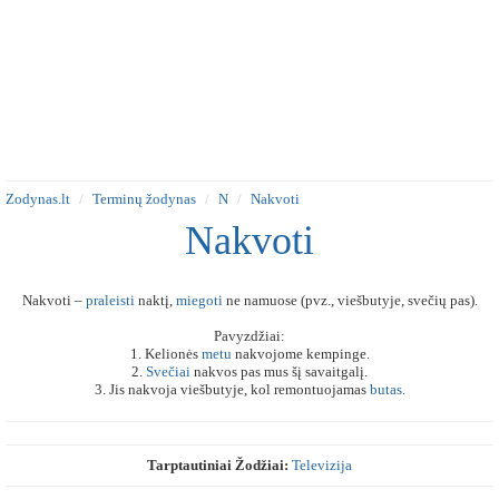
Zodynas.lt
Terminų žodynas
N
Nakvoti
Nakvoti
Nakvoti –
praleisti
naktį,
miegoti
ne namuose (pvz., viešbutyje, svečių pas).
Pavyzdžiai:
1. Kelionės
metu
nakvojome kempinge.
2.
Svečiai
nakvos pas mus šį savaitgalį.
3. Jis nakvoja viešbutyje, kol remontuojamas
butas
.
Tarptautiniai Žodžiai:
Televizija