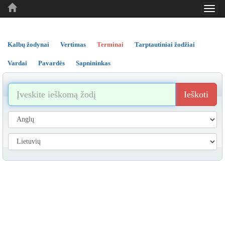
Toggl
..
..
..
navig
Kalbų žodynai
Vertimas
Terminai
Tarptautiniai žodžiai
Vardai
Pavardės
Sapnininkas
Ieškoti