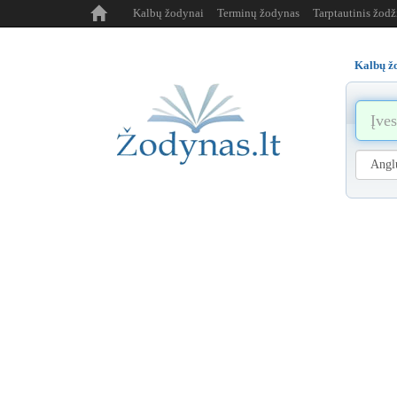
Kalbų žodynai
Terminų žodynas
Tarptautinis žod
Kalbų ž