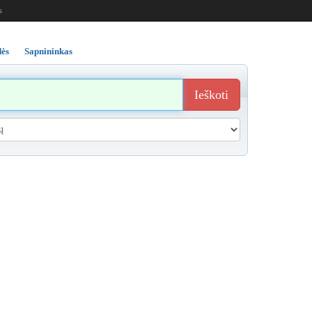
s
ės
Sapnininkas
Ieškoti