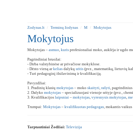
Zodynas.lt
Terminų žodynas
M
Mokytojus
Mokytojus
Mokytojas –
asmuo
,
kuris
profesionaliai moko, auklėja ir ugdo m
Pagrindiniai bruožai:
- Dirba valstybinėse ar privačiose mokyklose.
- Dėsto vieną ar
kelias
dalykų
sritis
(pvz., matematiką, lietuvių kal
- Turi pedagoginį išsilavinimą ir kvalifikaciją.
Pavyzdžiai:
1. Pradinių klasių
mokytojas
– moko
skaityti
,
rašyti
, pagrindinius
2. Dalyko
mokytojas
– specializuojasi vienoje srityje (pvz., chem
3. Kvalifikacijos
laipsniai
–
mokytojas
,
vyresnysis
mokytojas
,
me
Trumpai:
Mokytojas
–
kvalifikuotas
pedagogas
, mokantis vaikus
Tarptautiniai Žodžiai:
Televizija