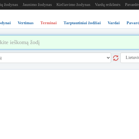
žių žodynas
Jaunimo žodynas
Kirčiavimo žodynas
Vardų reikšmės
Pavardė
odynai
Vertimas
Terminai
Tarptautiniai žodžiai
Vardai
Pavard