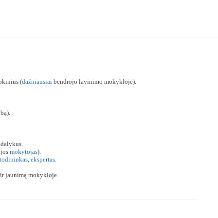
okinius (
dažniausiai
bendrojo lavinimo mokykloje).
bą).
 dalykus.
ijos
mokytojas
).
todininkas
,
ekspertas
.
 ir jaunimą mokykloje.