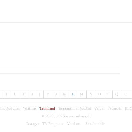
F
G
H
I
Į
Y
J
K
L
M
N
O
P
Q
R
imo žodynas
Vertimas
Terminai
Tarptautiniai žodžiai
Vardai
Pavardės
Kirč
© 2020 - 2026
www.zodynas.lt
Draugai:
TV Programa
Vārdnīca
Skaičiuoklė