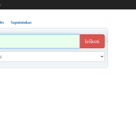
s
ės
Sapnininkas
Ieškoti