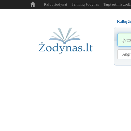
Kalbų žodynai
Terminų žodynas
Tarptautinis žod
Kalbų ž