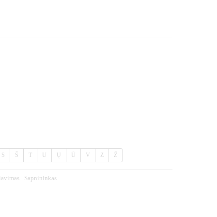
S
Š
T
U
Ų
Ū
V
Z
Ž
iavimas
Sapnininkas