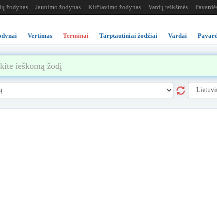
žių žodynas
Jaunimo žodynas
Kirčiavimo žodynas
Vardų reikšmės
Pavardė
odynai
Vertimas
Terminai
Tarptautiniai žodžiai
Vardai
Pavard