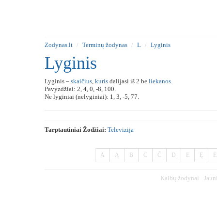
Zodynas.lt
Terminų žodynas
L
Lyginis
Lyginis
Lyginis –
skaičius
,
kuris
dalijasi iš 2 be
liekanos
.
Pavyzdžiai: 2, 4, 0, -8, 100.
Ne lyginiai (nelyginiai): 1, 3, -5, 77.
Tarptautiniai Žodžiai:
Televizija
A
Ą
B
C
Č
D
E
Ę
Ė
Kalbų žodynai
Jaun