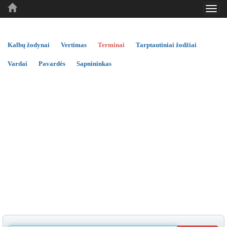
Toggl
..
..
..
navig
Kalbų žodynai
Vertimas
Terminai
Tarptautiniai žodžiai
Vardai
Pavardės
Sapnininkas