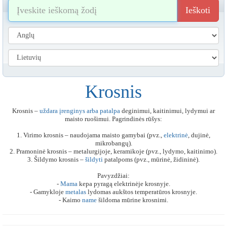
Ieškoti
Krosnis
Krosnis –
uždara
įrenginys
arba
patalpa
deginimui, kaitinimui, lydymui ar
maisto ruošimui. Pagrindinės rūšys:
1. Virimo krosnis – naudojama maisto gamybai (pvz.,
elektrinė
, dujinė,
mikrobangų).
2. Pramoninė krosnis – metalurgijoje, keramikoje (pvz., lydymo, kaitinimo).
3. Šildymo krosnis –
šildyti
patalpoms (pvz., mūrinė, židininė).
Pavyzdžiai:
-
Mama
kepa pyragą elektrinėje krosnyje.
- Gamykloje
metalas
lydomas aukštos temperatūros krosnyje.
- Kaimo
name
šildoma mūrine krosnimi.