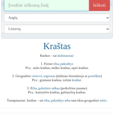
Ieškoti
Kraštas
Kraštas – tai
dažniausiai
:
1. Fizinė
riba
,
pakraštys
Pvz.: stalo kraštas, miško kraštas, upės kraštas.
2. Geografinė
vietovė
,
regionas
(dažniau literatūroje ar
poetiškai
)
Pvz.: gimtasis kraštas, tolimi
kraštai
.
3.
Riba
,
galutinis
taškas
(perkeltine prasme)
Pvz.: kantrybės kraštas, galimybių kraštas.
Trumpiausiai: kraštas – tai
riba
,
pakraštys
arba
tam tikra geografinė
sritis
.