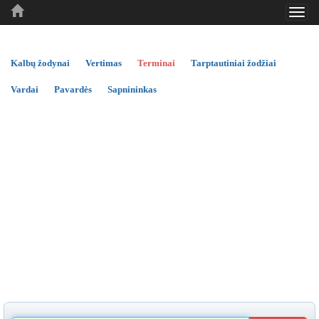
Toggl
..
..
..
navig
Kalbų žodynai
Vertimas
Terminai
Tarptautiniai žodžiai
Vardai
Pavardės
Sapnininkas