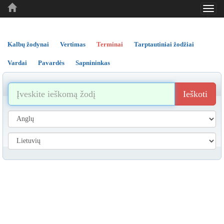
Toggl
..
..
..
navig
Kalbų žodynai
Vertimas
Terminai
Tarptautiniai žodžiai
Vardai
Pavardės
Sapnininkas
Ieškoti