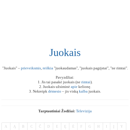
Juokais
"Juokais" –
prieveiksmis
,
reiškia
"juokaudamas", "juokais pagrįstai", "ne rimtai".
Pavyzdžiai:
1. Jis tai pasakė juokais (ne
rimtai
).
2. Juokais užsiminė
apie
kelionę.
3. Nekreipk
dėmesio
– jis viską
kalba
juokais.
Tarptautiniai Žodžiai:
Televizija
A
Ą
B
C
Č
D
E
Ę
Ė
F
G
H
I
Į
Y