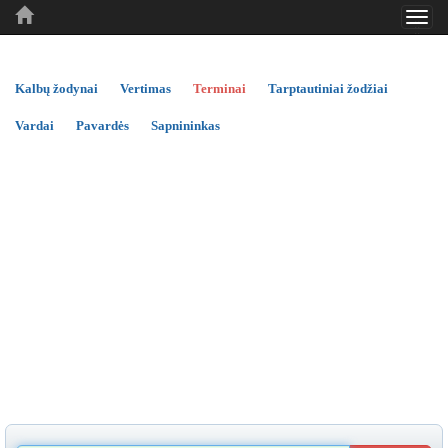
Toggl
..
..
..
navig
Kalbų žodynai
Vertimas
Terminai
Tarptautiniai žodžiai
Vardai
Pavardės
Sapnininkas