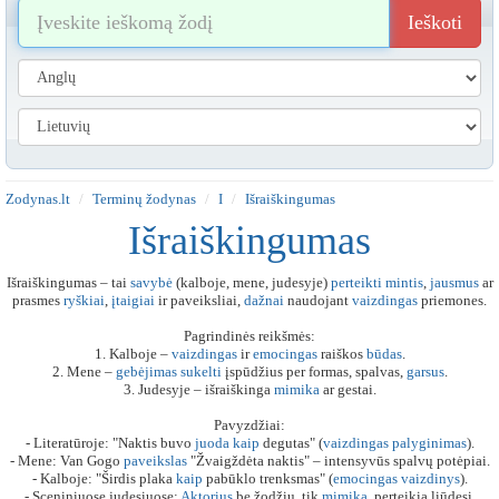
Ieškoti
Zodynas.lt
Terminų žodynas
I
Išraiškingumas
Išraiškingumas
Išraiškingumas – tai
savybė
(kalboje, mene, judesyje)
perteikti
mintis
,
jausmus
ar
prasmes
ryškiai
,
įtaigiai
ir paveiksliai,
dažnai
naudojant
vaizdingas
priemones.
Pagrindinės reikšmės:
1. Kalboje –
vaizdingas
ir
emocingas
raiškos
būdas
.
2. Mene –
gebėjimas
sukelti
įspūdžius per formas, spalvas,
garsus
.
3. Judesyje – išraiškinga
mimika
ar gestai.
Pavyzdžiai:
- Literatūroje: "Naktis buvo
juoda
kaip
degutas" (
vaizdingas
palyginimas
).
- Mene: Van Gogo
paveikslas
"Žvaigždėta naktis" – intensyvūs spalvų potėpiai.
- Kalboje: "Širdis plaka
kaip
pabūklo trenksmas" (
emocingas
vaizdinys
).
- Sceniniuose judesiuose:
Aktorius
be žodžių, tik
mimika
, perteikia liūdesį.