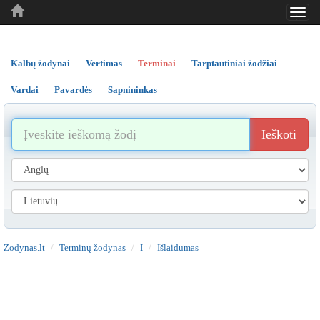
Toggl
..
..
..
navig
Kalbų žodynai
Vertimas
Terminai
Tarptautiniai žodžiai
Vardai
Pavardės
Sapnininkas
Ieškoti
Zodynas.lt
Terminų žodynas
I
Išlaidumas