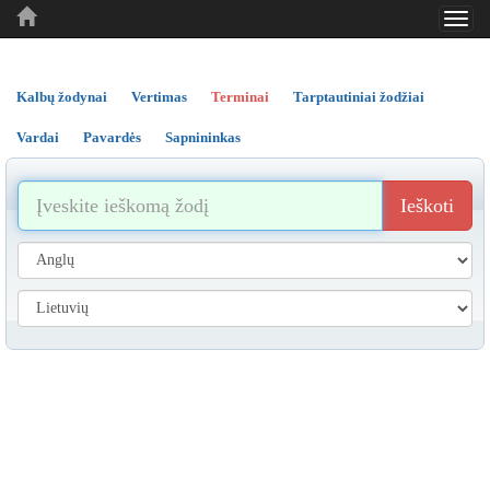
Toggl
..
..
..
navig
Kalbų žodynai
Vertimas
Terminai
Tarptautiniai žodžiai
Vardai
Pavardės
Sapnininkas
Ieškoti