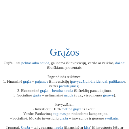
Grąžos
Grąža – tai
pelnas
arba
nauda
, gaunama iš investicijų, verslo ar veiklos,
dažnai
išreiškiama procentais.
Pagrindinės reikšmės:
1. Finansinė
grąža
–
pajamos
iš investicijų (
pavyzdžiui
,
dividendai
,
palūkanos
,
vertės
padidėjimas
).
2. Ekonominė
grąža
–
bendra
nauda
iš išteklių panaudojimo.
3. Socialinė
grąža
– nefinansinė
nauda
(pvz., visuomenės
gerovė
).
Pavyzdžiai:
- Investicijų: 10%
metinė
grąža
iš akcijų.
- Verslo: Pardavimų
augimas
po rinkodaros kampanijos.
- Socialinė: Mokslo investicijų
grąža
– inovacijos ir geresnė
sveikata
.
Trumpai:
Grąža
– tai gaunama
nauda
(finansinė ar
kita
) iš investuotų lėšų ar