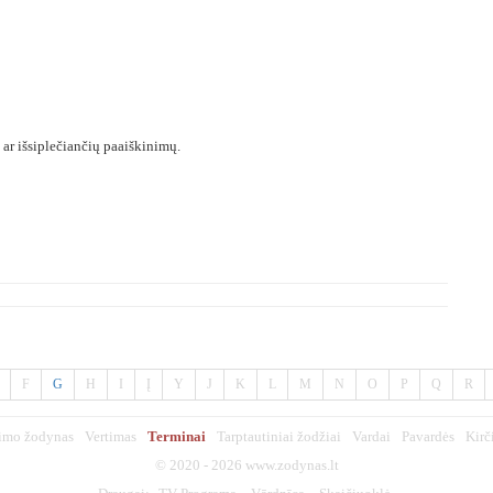
 ar išsiplečiančių paaiškinimų.
F
G
H
I
Į
Y
J
K
L
M
N
O
P
Q
R
imo žodynas
Vertimas
Terminai
Tarptautiniai žodžiai
Vardai
Pavardės
Kirč
© 2020 - 2026
www.zodynas.lt