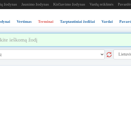
žių žodynas
Jaunimo žodynas
Kirčiavimo žodynas
Vardų reikšmės
Pavardė
odynai
Vertimas
Terminai
Tarptautiniai žodžiai
Vardai
Pavard