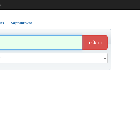
s
ės
Sapnininkas
Ieškoti