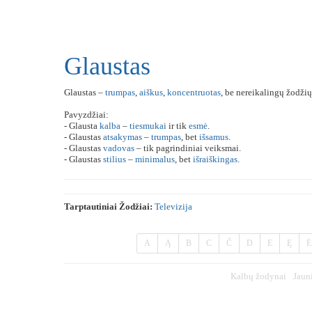
Glaustas
Glaustas –
trumpas
,
aiškus
,
koncentruotas
, be nereikalingų žodžių
Pavyzdžiai:
- Glausta
kalba
–
tiesmukai
ir tik
esmė
.
- Glaustas
atsakymas
–
trumpas
, bet
išsamus
.
- Glaustas
vadovas
– tik pagrindiniai veiksmai.
- Glaustas
stilius
–
minimalus
, bet
išraiškingas
.
Tarptautiniai Žodžiai:
Televizija
A
Ą
B
C
Č
D
E
Ę
Ė
Kalbų žodynai
Jaun