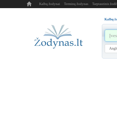
Kalbų žodynai
Terminų žodynas
Tarptautinis žod
Kalbų ž