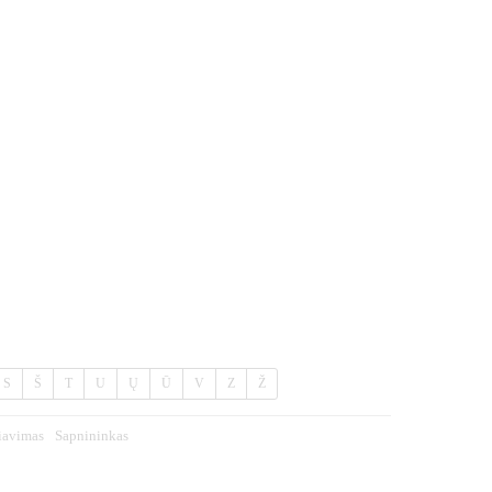
S
Š
T
U
Ų
Ū
V
Z
Ž
iavimas
Sapnininkas