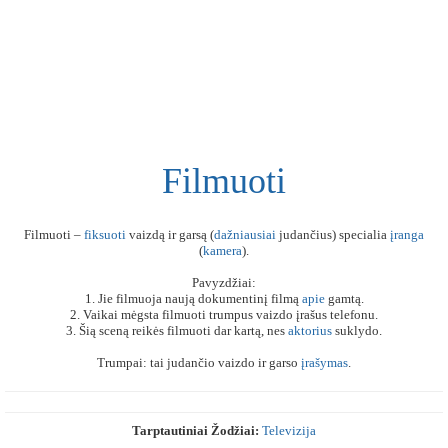
Filmuoti
Filmuoti –
fiksuoti
vaizdą ir garsą (
dažniausiai
judančius) specialia
įranga
(
kamera
).
Pavyzdžiai:
1. Jie filmuoja naują dokumentinį filmą
apie
gamtą.
2. Vaikai mėgsta filmuoti trumpus vaizdo įrašus telefonu.
3. Šią sceną reikės filmuoti dar kartą, nes
aktorius
suklydo.
Trumpai: tai judančio vaizdo ir garso
įrašymas
.
Tarptautiniai Žodžiai:
Televizija