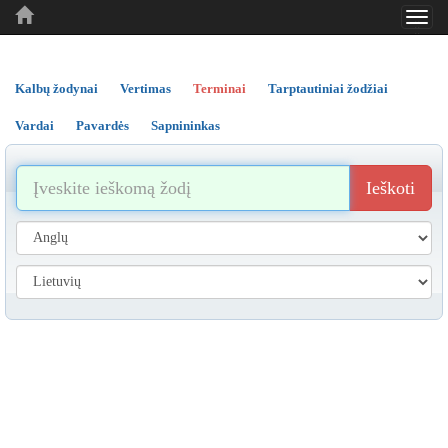
Toggl
..
..
..
navig
Kalbų žodynai
Vertimas
Terminai
Tarptautiniai žodžiai
Vardai
Pavardės
Sapnininkas
Ieškoti