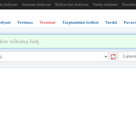
žių žodynas
Jaunimo žodynas
Kirčiavimo žodynas
Vardų reikšmės
Pavardė
odynai
Vertimas
Terminai
Tarptautiniai žodžiai
Vardai
Pavard