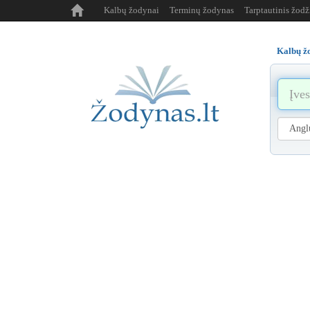
Kalbų žodynai
Terminų žodynas
Tarptautinis žod
Kalbų ž