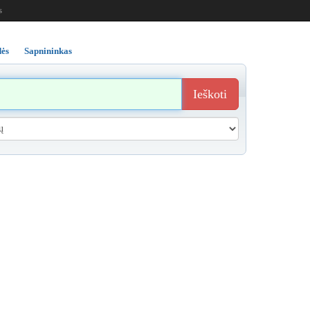
s
ės
Sapnininkas
Ieškoti