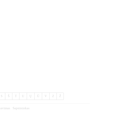
S
Š
T
U
Ų
Ū
V
Z
Ž
iavimas
Sapnininkas