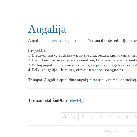
Augalija
Augalija – tai
visuma
augalų, augančių tam tikroje teritorijoje (pv
Pavyzdžiai:
1. Lietuvos miškų augalija – pušys, eglių, beržai, krūmokšniai, s
2. Pietų Europos augalija – alyvmedžiai, kiparisai, lavendos, mak
3. Kalnų augalija – žemaūgės veislės,
kerpės
, kalnų gėlės (pvz.,
ed
4. Pelkių augalija – kiminai, viržiai, samanos, spanguolės.
Trumpai: Augalija apibūdina augalų
rūšis
ir jų visumą konkrečio
Tarptautiniai Žodžiai:
Televizija
A
Ą
B
C
Č
D
E
Ę
Ė
Kalbų žodynai
Jaun