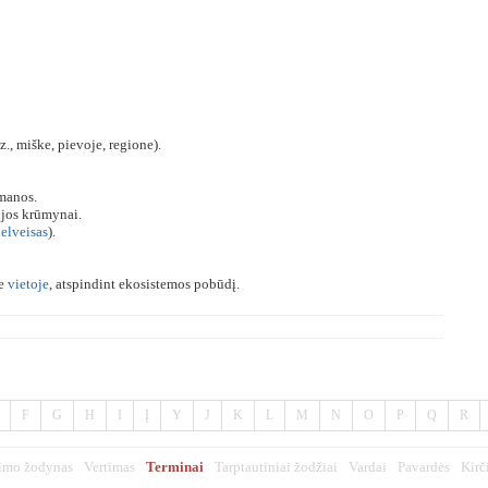
z., miške, pievoje, regione).
amanos.
ijos krūmynai.
elveisas
).
je
vietoje
, atspindint ekosistemos pobūdį.
F
G
H
I
Į
Y
J
K
L
M
N
O
P
Q
R
imo žodynas
Vertimas
Terminai
Tarptautiniai žodžiai
Vardai
Pavardės
Kirč