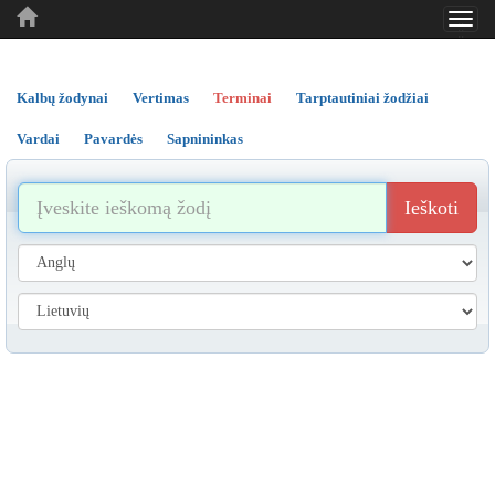
Toggl
..
..
..
navig
Kalbų žodynai
Vertimas
Terminai
Tarptautiniai žodžiai
Vardai
Pavardės
Sapnininkas
Ieškoti