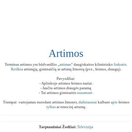
Artimos
Terminas artimos yra būdvardžio „
artimas
“ daugiskaitos kilmininko
linksnis
.
Reiškia
artimųjų, giminaičių ar artimų žmonių (pvz., šeimos, draugų).
Pavyzdžiai:
- Aplinkoje artimos šeimos nariai.
- Jaučiu artimos draugės paramą.
- Tai artimos giminaitės
nuomonė
.
Trumpai: vartojamas nurodant artimus žmones,
dažniausiai
kalbant
apie
šeimos
ryšius
ar emocinį artumą.
Tarptautiniai Žodžiai:
Televizija