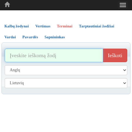
Toggl
..
..
..
navig
Kalbų žodynai
Vertimas
Terminai
Tarptautiniai žodžiai
Vardai
Pavardės
Sapnininkas
Ieškoti