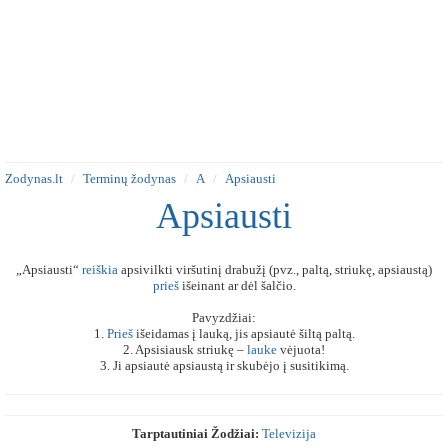
Zodynas.lt
Terminų žodynas
A
Apsiausti
Apsiausti
„Apsiausti“
reiškia
apsivilkti viršutinį drabužį (pvz., paltą, striukę, apsiaustą)
prieš
išeinant ar dėl šalčio.
Pavyzdžiai:
1.
Prieš
išeidamas į lauką, jis apsiautė šiltą paltą.
2. Apsisiausk striukę –
lauke
vėjuota!
3. Ji apsiautė apsiaustą ir skubėjo į susitikimą.
Tarptautiniai Žodžiai:
Televizija