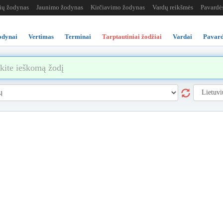
žių žodynas
Jaunimo žodynas
Kirčiavimo žodynas
Vardų reikšmės
Pavardė
odynai
Vertimas
Terminai
Tarptautiniai žodžiai
Vardai
Pavard