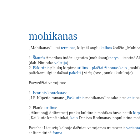
mohikanas
„Mohikanas“ – tai
terminas
, kilęs iš anglų
kalbos
žodžio „Mohic
1.
Šiaurės
Amerikos indėnų genties (mohikanų)
narys
– istorinė A
(dab. Niujorko
valstija
).
2.
Išskirtinis
plaukų kirpimo
stilius
–
plačiai
žinomas
kaip
„mohi
paliekami ilgi ir dažnai
pakelti
į viršų (pvz., punkų kultūroje).
Pavyzdžiai vartojimo:
1.
Istorinis
kontekstas
:
„J.F. Kūperio romane „
Paskutinis
mohikanas“ pasakojama
apie
pas
2. Plaukų
stilius
:
„Aštuuntąjį dešimtmetį punkų kultūroje mohikas buvo ne tik
kir
„Kai kurie krepšininkai,
kaip
Denisas Rodmanas, populiarino mo
Pastaba: Lietuvių kalboje dažniau vartojamas trumpesnis
varianta
ar literatūrinė
forma
.