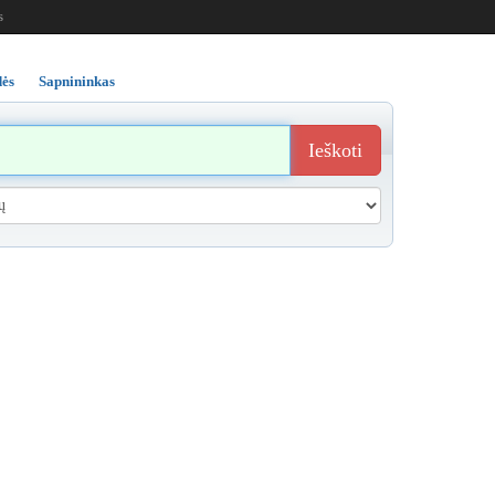
s
ės
Sapnininkas
Ieškoti