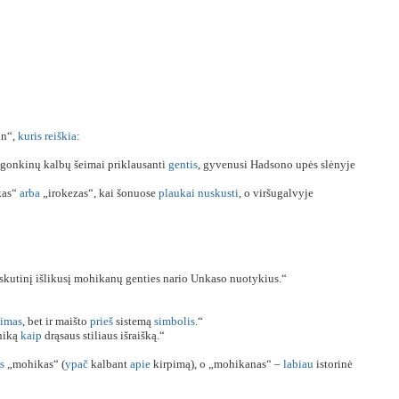
an“,
kuris
reiškia
:
lgonkinų kalbų šeimai priklausanti
gentis
, gyvenusi Hadsono upės slėnyje
kas“
arba
„irokezas“, kai šonuose
plaukai
nuskusti
, o viršugalvyje
kutinį išlikusį mohikanų genties nario Unkaso nuotykius.“
pimas
, bet ir maišto
prieš
sistemą
simbolis
.“
hiką
kaip
drąsaus stiliaus išraišką.“
s
„mohikas“ (
ypač
kalbant
apie
kirpimą), o „mohikanas“ –
labiau
istorinė