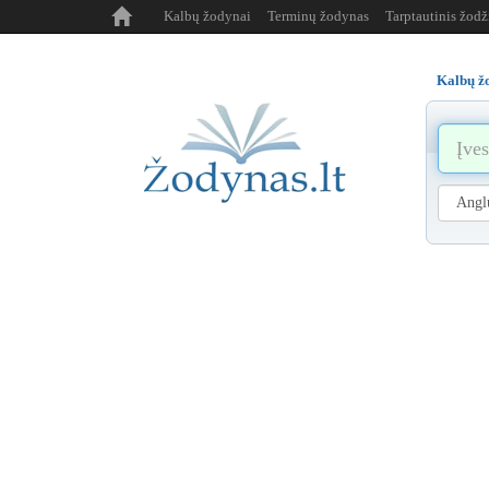
Kalbų žodynai
Terminų žodynas
Tarptautinis žod
Kalbų ž