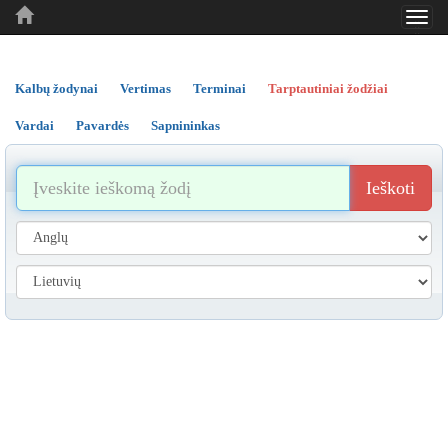
Toggl
..
..
..
navig
Kalbų žodynai
Vertimas
Terminai
Tarptautiniai žodžiai
Vardai
Pavardės
Sapnininkas
Ieškoti