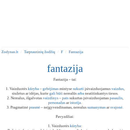
Zodynas.lt
Tarptautinių žodžių
F
Fantazija
fantazija
Fantazija – tai:
1. Vaizduotės
kūryba
–
gebėjimas
mintyse
sukurti
įsivaizduojamus
vaizdus
,
siužetus ar idėjas, kurie
gali
būti
nerealūs
arba
neatitinkantys tiesos.
2. Nerealus, išgalvotas
vaizdinys
–
pats
sukurtas įsivaizduojamas
pasaulis
,
personažas
ar
istorija
.
3. Pragmatinė
prasmė
– neįgyvendinamas, nerealus
sumanymas
ar
svajonė
.
Pavyzdžiai:
1. Vaizduotės
kūryba
: