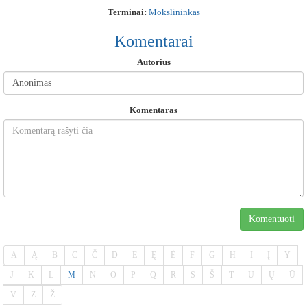
Terminai:
Mokslininkas
Komentarai
Autorius
Komentaras
Komentuoti
A
Ą
B
C
Č
D
E
Ę
Ė
F
G
H
I
Į
Y
J
K
L
M
N
O
P
Q
R
S
Š
T
U
Ų
Ū
V
Z
Ž