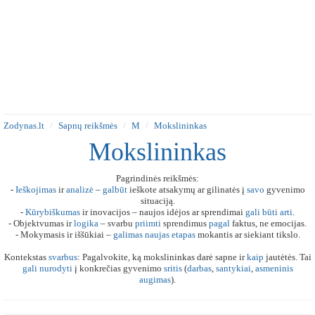
Zodynas.lt
Sapnų reikšmės
M
Mokslininkas
Mokslininkas
Pagrindinės reikšmės:
-
Ieškojimas
ir
analizė
–
galbūt
ieškote atsakymų ar gilinatės į
savo
gyvenimo
situaciją.
-
Kūrybiškumas
ir inovacijos – naujos idėjos ar sprendimai
gali
būti
arti
.
- Objektvumas ir
logika
– svarbu
priimti
sprendimus
pagal
faktus, ne emocijas.
- Mokymasis ir iššūkiai –
galimas
naujas
etapas
mokantis ar siekiant tikslo.
Kontekstas
svarbus
: Pagalvokite, ką mokslininkas darė sapne ir
kaip
jautėtės. Tai
gali
nurodyti
į konkrečias gyvenimo
sritis
(
darbas
,
santykiai
,
asmeninis
augimas
).