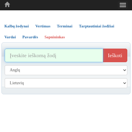
Toggl
..
..
..
navig
Kalbų žodynai
Vertimas
Terminai
Tarptautiniai žodžiai
Vardai
Pavardės
Sapnininkas
Ieškoti