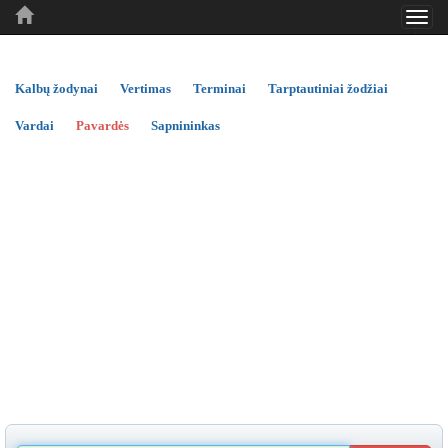
Toggl
..
..
..
navig
Kalbų žodynai
Vertimas
Terminai
Tarptautiniai žodžiai
Vardai
Pavardės
Sapnininkas