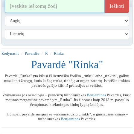
Ieškoti
Zodynas.lt
Pavardės
R
Rinka
Pavardė "Rinka"
Pavardė „Rinka“ yra kilusi iš lietuviško žodžio „rinkti“ arba „rinktis“, galbūt
nusakanti žmogų, kuris kažką renka, rinkėją ar organizatorių. Istoriškai tokios
pavardės galėjo kilti iš profesijos ar veiklos.
Žymiausias jos nešiotojas – prancūzų futbolininkas
Benjaminas
Pavardas, kurio
motinos mergautinė pavardė yra „Rinka“. Jis žinomas kaip 2018 m. pasaulio
čempionas ir sėkmingas klubų lygių žaidėjas.
Trumpai: pavardė susijusi su veiksmažodžiu „rinkti“, o garsiausias asmuo –
futbolininkas
Benjaminas
Pavardas.