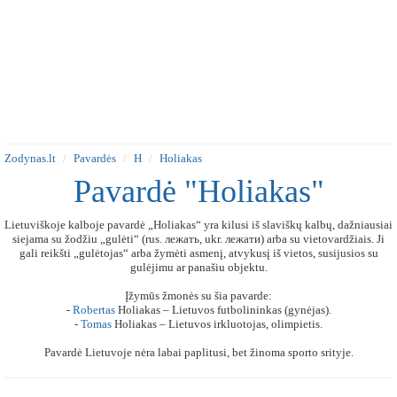
Zodynas.lt
Pavardės
H
Holiakas
Pavardė "Holiakas"
Lietuviškoje kalboje pavardė „Holiakas“ yra kilusi iš slaviškų kalbų, dažniausiai
siejama su žodžiu „gulėti“ (rus. лежать, ukr. лежати) arba su vietovardžiais. Ji
gali reikšti „gulėtojas“ arba žymėti asmenį, atvykusį iš vietos, susijusios su
gulėjimu ar panašiu objektu.
Įžymūs žmonės su šia pavarde:
-
Robertas
Holiakas – Lietuvos futbolininkas (gynėjas).
-
Tomas
Holiakas – Lietuvos irkluotojas, olimpietis.
Pavardė Lietuvoje nėra labai paplitusi, bet žinoma sporto srityje.