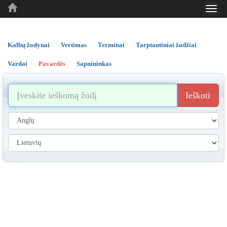
Toggl
..
..
..
navig
Kalbų žodynai
Vertimas
Terminai
Tarptautiniai žodžiai
Vardai
Pavardės
Sapnininkas
Ieškoti