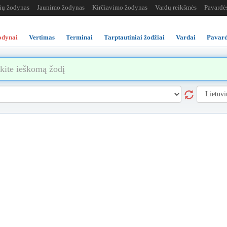
žių žodynas
Jaunimo žodynas
Kirčiavimo žodynas
Vardų reikšmės
Pavardė
odynai
Vertimas
Terminai
Tarptautiniai žodžiai
Vardai
Pavard