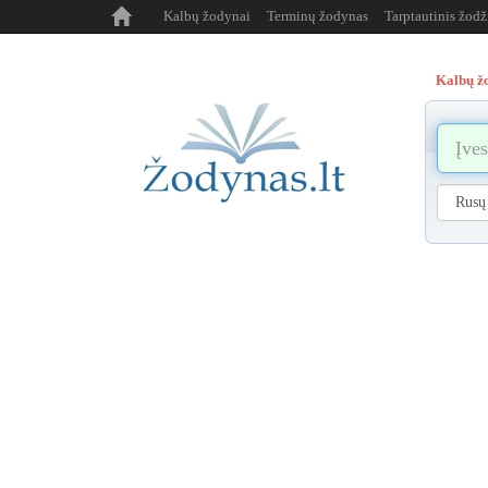
Kalbų žodynai
Terminų žodynas
Tarptautinis žod
Kalbų ž