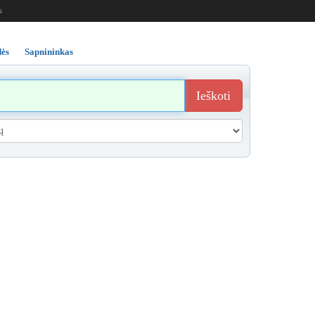
s
ės
Sapnininkas
Ieškoti