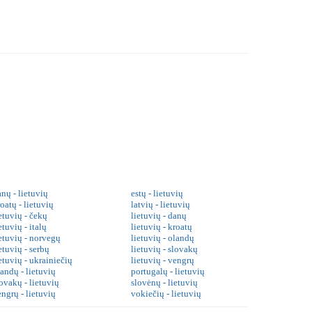
nų - lietuvių
estų - lietuvių
oatų - lietuvių
latvių - lietuvių
etuvių - čekų
lietuvių - danų
etuvių - italų
lietuvių - kroatų
ietuvių - norvegų
lietuvių - olandų
etuvių - serbų
lietuvių - slovakų
etuvių - ukrainiečių
lietuvių - vengrų
landų - lietuvių
portugalų - lietuvių
ovakų - lietuvių
slovėnų - lietuvių
engrų - lietuvių
vokiečių - lietuvių