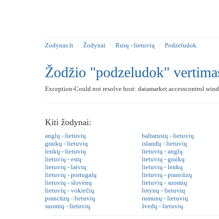
Zodynas.lt
Žodynai
Rusų - lietuvių
Podzeludok
Žodžio "podzeludok" vertima
Exception-Could not resolve host: datamarket.accesscontrol.wind
Kiti žodynai:
anglų - lietuvių
baltarusių - lietuvių
graikų - lietuvių
islandų - lietuvių
lenkų - lietuvių
lietuvių - anglų
lietuvių - estų
lietuvių - graikų
lietuvių - latvių
lietuvių - lenkų
lietuvių - portugalų
lietuvių - prancūzų
lietuvių - slovėnų
lietuvių - suomių
lietuvių - vokiečių
lotynų - lietuvių
prancūzų - lietuvių
rumunų - lietuvių
suomių - lietuvių
švedų - lietuvių