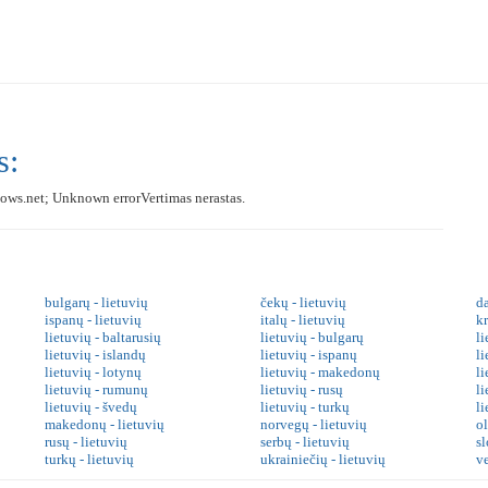
s:
ows.net; Unknown errorVertimas nerastas.
bulgarų - lietuvių
čekų - lietuvių
da
ispanų - lietuvių
italų - lietuvių
kr
lietuvių - baltarusių
lietuvių - bulgarų
li
lietuvių - islandų
lietuvių - ispanų
li
lietuvių - lotynų
lietuvių - makedonų
l
lietuvių - rumunų
lietuvių - rusų
li
lietuvių - švedų
lietuvių - turkų
li
makedonų - lietuvių
norvegų - lietuvių
o
rusų - lietuvių
serbų - lietuvių
sl
turkų - lietuvių
ukrainiečių - lietuvių
v