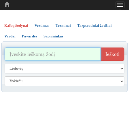
Toggl
..
..
..
navig
Kalbų žodynai
Vertimas
Terminai
Tarptautiniai žodžiai
Vardai
Pavardės
Sapnininkas
Ieškoti