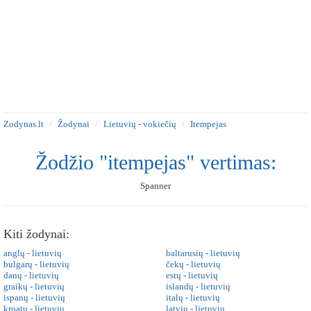
Zodynas.lt
Žodynai
Lietuvių - vokiečių
Itempejas
Žodžio "itempejas" vertimas:
Spanner
Kiti žodynai:
anglų - lietuvių
baltarusių - lietuvių
bulgarų - lietuvių
čekų - lietuvių
danų - lietuvių
estų - lietuvių
graikų - lietuvių
islandų - lietuvių
ispanų - lietuvių
italų - lietuvių
kroatų - lietuvių
latvių - lietuvių