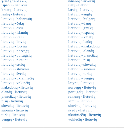
graikų - lietuvių
islandų - lietuvių
ispanų - lietuvių
italų - lietuvių
kroatų - lietuvių
latvių - lietuvių
lenkų - lietuvių
lietuvių - anglų
lietuvių - baltarusių
lietuvių - bulgarų
lietuvių - čekų
lietuvių - danų
lietuvių - estų
lietuvių - graikų
lietuvių - islandų
lietuvių - ispanų
lietuvių - italų
lietuvių - kroatų
lietuvių - latvių
lietuvių - lenkų
lietuvių - lotynų
lietuvių - makedonų
lietuvių - norvegų
lietuvių - olandų
lietuvių - portugalų
lietuvių - prancūzų
lietuvių - rumunų
lietuvių - rusų
lietuvių - serbų
lietuvių - slovakų
lietuvių - slovėnų
lietuvių - suomių
lietuvių - švedų
lietuvių - turkų
lietuvių - ukrainiečių
lietuvių - vengrų
lietuvių - vokiečių
lotynų - lietuvių
makedonų - lietuvių
norvegų - lietuvių
olandų - lietuvių
portugalų - lietuvių
prancūzų - lietuvių
rumunų - lietuvių
rusų - lietuvių
serbų - lietuvių
slovakų - lietuvių
slovėnų - lietuvių
suomių - lietuvių
švedų - lietuvių
turkų - lietuvių
ukrainiečių - lietuvių
vengrų - lietuvių
vokiečių - lietuvių