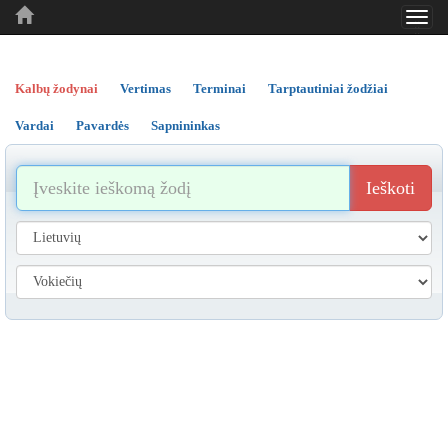
Toggl
..
..
..
navig
Kalbų žodynai
Vertimas
Terminai
Tarptautiniai žodžiai
Vardai
Pavardės
Sapnininkas
Ieškoti