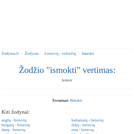
Zodynas.lt
Žodynai
Lietuvių - vokiečių
Ismokti
Žodžio "ismokti" vertimas:
lernen
Terminai:
Išmokti
Kiti žodynai:
anglų - lietuvių
baltarusių - lietuvių
bulgarų - lietuvių
čekų - lietuvių
danų - lietuvių
estų - lietuvių