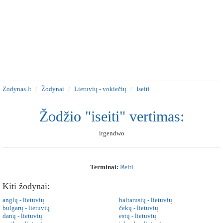
Zodynas.lt
Žodynai
Lietuvių - vokiečių
Iseiti
Žodžio "iseiti" vertimas:
irgendwo
Terminai:
Išeiti
Kiti žodynai:
anglų - lietuvių
baltarusių - lietuvių
bulgarų - lietuvių
čekų - lietuvių
danų - lietuvių
estų - lietuvių