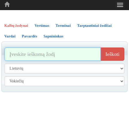
Toggl
..
..
..
navig
Kalbų žodynai
Vertimas
Terminai
Tarptautiniai žodžiai
Vardai
Pavardės
Sapnininkas
Ieškoti