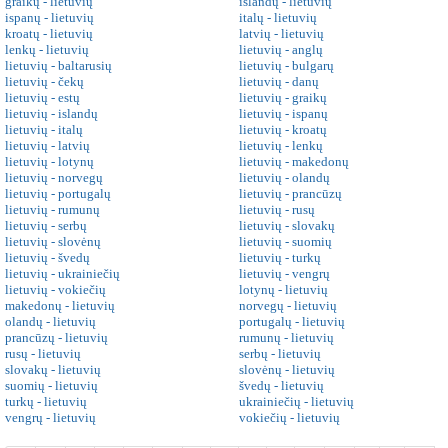
graikų - lietuvių
islandų - lietuvių
ispanų - lietuvių
italų - lietuvių
kroatų - lietuvių
latvių - lietuvių
lenkų - lietuvių
lietuvių - anglų
lietuvių - baltarusių
lietuvių - bulgarų
lietuvių - čekų
lietuvių - danų
lietuvių - estų
lietuvių - graikų
lietuvių - islandų
lietuvių - ispanų
lietuvių - italų
lietuvių - kroatų
lietuvių - latvių
lietuvių - lenkų
lietuvių - lotynų
lietuvių - makedonų
lietuvių - norvegų
lietuvių - olandų
lietuvių - portugalų
lietuvių - prancūzų
lietuvių - rumunų
lietuvių - rusų
lietuvių - serbų
lietuvių - slovakų
lietuvių - slovėnų
lietuvių - suomių
lietuvių - švedų
lietuvių - turkų
lietuvių - ukrainiečių
lietuvių - vengrų
lietuvių - vokiečių
lotynų - lietuvių
makedonų - lietuvių
norvegų - lietuvių
olandų - lietuvių
portugalų - lietuvių
prancūzų - lietuvių
rumunų - lietuvių
rusų - lietuvių
serbų - lietuvių
slovakų - lietuvių
slovėnų - lietuvių
suomių - lietuvių
švedų - lietuvių
turkų - lietuvių
ukrainiečių - lietuvių
vengrų - lietuvių
vokiečių - lietuvių