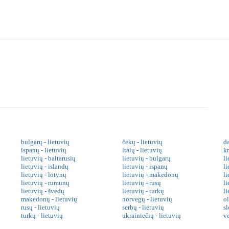
bulgarų - lietuvių
čekų - lietuvių
da
ispanų - lietuvių
italų - lietuvių
kr
lietuvių - baltarusių
lietuvių - bulgarų
li
lietuvių - islandų
lietuvių - ispanų
li
lietuvių - lotynų
lietuvių - makedonų
l
lietuvių - rumunų
lietuvių - rusų
li
lietuvių - švedų
lietuvių - turkų
li
makedonų - lietuvių
norvegų - lietuvių
o
rusų - lietuvių
serbų - lietuvių
sl
turkų - lietuvių
ukrainiečių - lietuvių
v