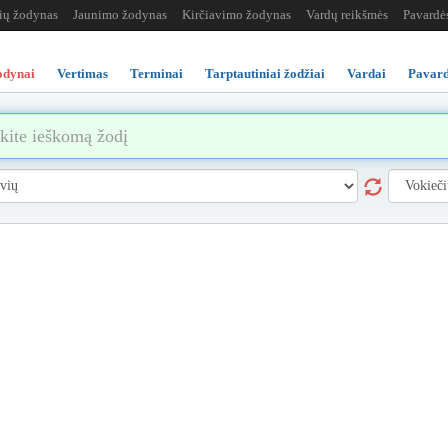
žių žodynas
Jaunimo žodynas
Kirčiavimo žodynas
Vardų reikšmės
Pavardė
odynai
Vertimas
Terminai
Tarptautiniai žodžiai
Vardai
Pavard