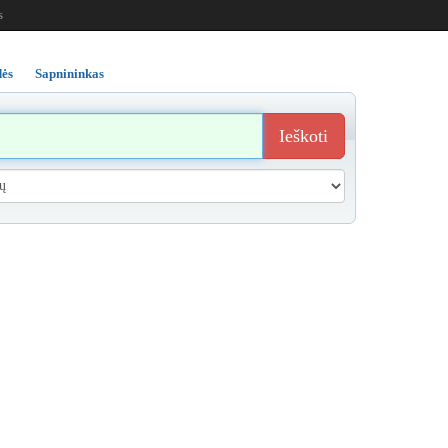
s
ės
Sapnininkas
Ieškoti