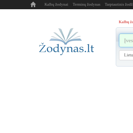
Kalbų žodynai
Terminų žodynas
Tarptautinis žod
Kalbų ž