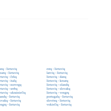
nų - lietuvių
estų - lietuvių
oatų - lietuvių
latvių - lietuvių
etuvių - čekų
lietuvių - danų
etuvių - italų
lietuvių - kroatų
ietuvių - norvegų
lietuvių - olandų
etuvių - serbų
lietuvių - slovakų
etuvių - ukrainiečių
lietuvių - vengrų
landų - lietuvių
portugalų - lietuvių
ovakų - lietuvių
slovėnų - lietuvių
engrų - lietuvių
vokiečių - lietuvių