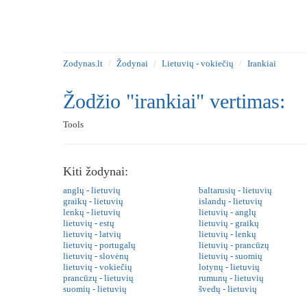
Zodynas.lt
Žodynai
Lietuvių - vokiečių
Irankiai
Žodžio "irankiai" vertimas:
Tools
Kiti žodynai:
anglų - lietuvių
baltarusių - lietuvių
graikų - lietuvių
islandų - lietuvių
lenkų - lietuvių
lietuvių - anglų
lietuvių - estų
lietuvių - graikų
lietuvių - latvių
lietuvių - lenkų
lietuvių - portugalų
lietuvių - prancūzų
lietuvių - slovėnų
lietuvių - suomių
lietuvių - vokiečių
lotynų - lietuvių
prancūzų - lietuvių
rumunų - lietuvių
suomių - lietuvių
švedų - lietuvių