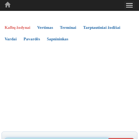
Toggl
..
..
..
navig
Kalbų žodynai
Vertimas
Terminai
Tarptautiniai žodžiai
Vardai
Pavardės
Sapnininkas