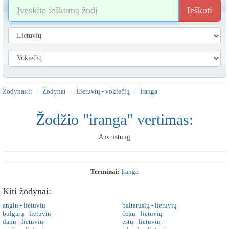
Ieškoti
Zodynas.lt
Žodynai
Lietuvių - vokiečių
Iranga
Žodžio "iranga" vertimas:
Ausrüstung
Terminai:
Įranga
Kiti žodynai:
anglų - lietuvių
baltarusių - lietuvių
bulgarų - lietuvių
čekų - lietuvių
danų - lietuvių
estų - lietuvių