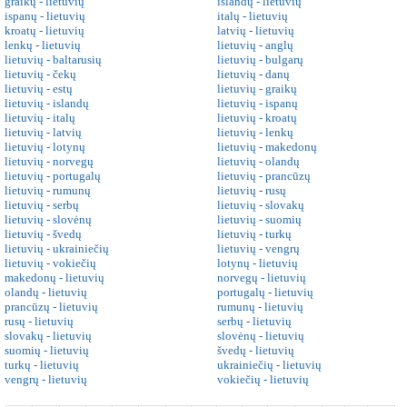
graikų - lietuvių
islandų - lietuvių
ispanų - lietuvių
italų - lietuvių
kroatų - lietuvių
latvių - lietuvių
lenkų - lietuvių
lietuvių - anglų
lietuvių - baltarusių
lietuvių - bulgarų
lietuvių - čekų
lietuvių - danų
lietuvių - estų
lietuvių - graikų
lietuvių - islandų
lietuvių - ispanų
lietuvių - italų
lietuvių - kroatų
lietuvių - latvių
lietuvių - lenkų
lietuvių - lotynų
lietuvių - makedonų
lietuvių - norvegų
lietuvių - olandų
lietuvių - portugalų
lietuvių - prancūzų
lietuvių - rumunų
lietuvių - rusų
lietuvių - serbų
lietuvių - slovakų
lietuvių - slovėnų
lietuvių - suomių
lietuvių - švedų
lietuvių - turkų
lietuvių - ukrainiečių
lietuvių - vengrų
lietuvių - vokiečių
lotynų - lietuvių
makedonų - lietuvių
norvegų - lietuvių
olandų - lietuvių
portugalų - lietuvių
prancūzų - lietuvių
rumunų - lietuvių
rusų - lietuvių
serbų - lietuvių
slovakų - lietuvių
slovėnų - lietuvių
suomių - lietuvių
švedų - lietuvių
turkų - lietuvių
ukrainiečių - lietuvių
vengrų - lietuvių
vokiečių - lietuvių