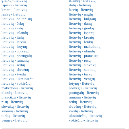
graikų - lietuvių
islandų - lietuvių
ispanų - lietuvių
italų - lietuvių
kroatų - lietuvių
latvių - lietuvių
lenkų - lietuvių
lietuvių - anglų
lietuvių - baltarusių
lietuvių - bulgarų
lietuvių - čekų
lietuvių - danų
lietuvių - estų
lietuvių - graikų
lietuvių - islandų
lietuvių - ispanų
lietuvių - italų
lietuvių - kroatų
lietuvių - latvių
lietuvių - lenkų
lietuvių - lotynų
lietuvių - makedonų
lietuvių - norvegų
lietuvių - olandų
lietuvių - portugalų
lietuvių - prancūzų
lietuvių - rumunų
lietuvių - rusų
lietuvių - serbų
lietuvių - slovakų
lietuvių - slovėnų
lietuvių - suomių
lietuvių - švedų
lietuvių - turkų
lietuvių - ukrainiečių
lietuvių - vengrų
lietuvių - vokiečių
lotynų - lietuvių
makedonų - lietuvių
norvegų - lietuvių
olandų - lietuvių
portugalų - lietuvių
prancūzų - lietuvių
rumunų - lietuvių
rusų - lietuvių
serbų - lietuvių
slovakų - lietuvių
slovėnų - lietuvių
suomių - lietuvių
švedų - lietuvių
turkų - lietuvių
ukrainiečių - lietuvių
vengrų - lietuvių
vokiečių - lietuvių