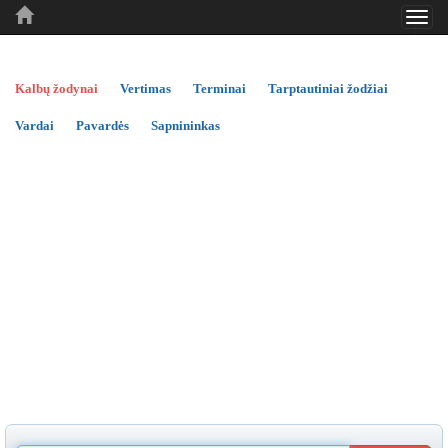
Toggl
..
..
..
navig
Kalbų žodynai
Vertimas
Terminai
Tarptautiniai žodžiai
Vardai
Pavardės
Sapnininkas