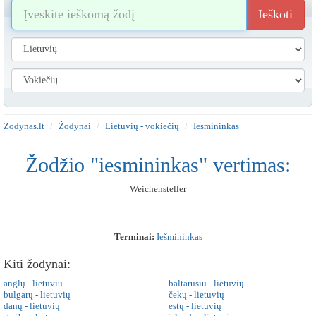
Ieškoti
Zodynas.lt
Žodynai
Lietuvių - vokiečių
Iesmininkas
Žodžio "iesmininkas" vertimas:
Weichensteller
Terminai:
Iešmininkas
Kiti žodynai:
anglų - lietuvių
baltarusių - lietuvių
bulgarų - lietuvių
čekų - lietuvių
danų - lietuvių
estų - lietuvių