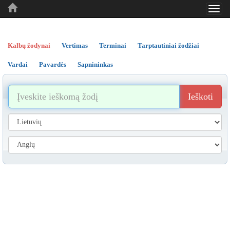
Toggl
..
..
..
navig
Kalbų žodynai
Vertimas
Terminai
Tarptautiniai žodžiai
Vardai
Pavardės
Sapnininkas
Ieškoti