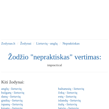
Zodynas.lt
Žodynai
Lietuvių - anglų
Nepraktiskas
Žodžio "nepraktiskas" vertimas:
impractical
Kiti žodynai:
anglų - lietuvių
baltarusių - lietuvių
bulgarų - lietuvių
čekų - lietuvių
danų - lietuvių
estų - lietuvių
graikų - lietuvių
islandų - lietuvių
ispanų - lietuvių
italų - lietuvių
kroatų - lietuvių
latvių - lietuvių