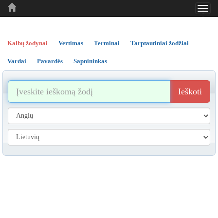
Toggl
..
..
..
navig
Kalbų žodynai
Vertimas
Terminai
Tarptautiniai žodžiai
Vardai
Pavardės
Sapnininkas
Ieškoti