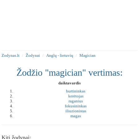
Zodynas.lt
Žodynai
Anglų - lietuvių
Magician
Žodžio "magician" vertimas:
daiktavardis
burtininkas
kerėtojas
raganius
fokusininkas
iliuzionistas
magas
Kiti žodynai: