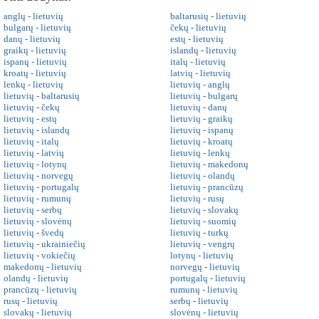
anglų - lietuvių
baltarusių - lietuvių
bulgarų - lietuvių
čekų - lietuvių
danų - lietuvių
estų - lietuvių
graikų - lietuvių
islandų - lietuvių
ispanų - lietuvių
italų - lietuvių
kroatų - lietuvių
latvių - lietuvių
lenkų - lietuvių
lietuvių - anglų
lietuvių - baltarusių
lietuvių - bulgarų
lietuvių - čekų
lietuvių - danų
lietuvių - estų
lietuvių - graikų
lietuvių - islandų
lietuvių - ispanų
lietuvių - italų
lietuvių - kroatų
lietuvių - latvių
lietuvių - lenkų
lietuvių - lotynų
lietuvių - makedonų
lietuvių - norvegų
lietuvių - olandų
lietuvių - portugalų
lietuvių - prancūzų
lietuvių - rumunų
lietuvių - rusų
lietuvių - serbų
lietuvių - slovakų
lietuvių - slovėnų
lietuvių - suomių
lietuvių - švedų
lietuvių - turkų
lietuvių - ukrainiečių
lietuvių - vengrų
lietuvių - vokiečių
lotynų - lietuvių
makedonų - lietuvių
norvegų - lietuvių
olandų - lietuvių
portugalų - lietuvių
prancūzų - lietuvių
rumunų - lietuvių
rusų - lietuvių
serbų - lietuvių
slovakų - lietuvių
slovėnų - lietuvių