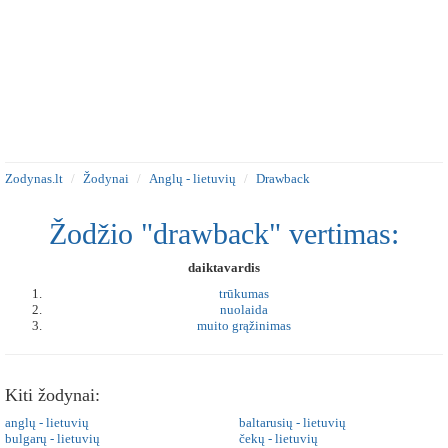
Zodynas.lt
Žodynai
Anglų - lietuvių
Drawback
Žodžio "drawback" vertimas:
daiktavardis
trūkumas
nuolaida
muito grąžinimas
Kiti žodynai:
anglų - lietuvių
baltarusių - lietuvių
bulgarų - lietuvių
čekų - lietuvių