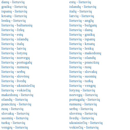
danų - lietuvių
estų - lietuvių
graikų - lietuvių
islandų - lietuvių
ispanų - lietuvių
italų - lietuvių
kroatų - lietuvių
latvių - lietuvių
lenkų - lietuvių
lietuvių - anglų
lietuvių - baltarusių
lietuvių - bulgarų
lietuvių - čekų
lietuvių - danų
lietuvių - estų
lietuvių - graikų
lietuvių - islandų
lietuvių - ispanų
lietuvių - italų
lietuvių - kroatų
lietuvių - latvių
lietuvių - lenkų
lietuvių - lotynų
lietuvių - makedonų
lietuvių - norvegų
lietuvių - olandų
lietuvių - portugalų
lietuvių - prancūzų
lietuvių - rumunų
lietuvių - rusų
lietuvių - serbų
lietuvių - slovakų
lietuvių - slovėnų
lietuvių - suomių
lietuvių - švedų
lietuvių - turkų
lietuvių - ukrainiečių
lietuvių - vengrų
lietuvių - vokiečių
lotynų - lietuvių
makedonų - lietuvių
norvegų - lietuvių
olandų - lietuvių
portugalų - lietuvių
prancūzų - lietuvių
rumunų - lietuvių
rusų - lietuvių
serbų - lietuvių
slovakų - lietuvių
slovėnų - lietuvių
suomių - lietuvių
švedų - lietuvių
turkų - lietuvių
ukrainiečių - lietuvių
vengrų - lietuvių
vokiečių - lietuvių