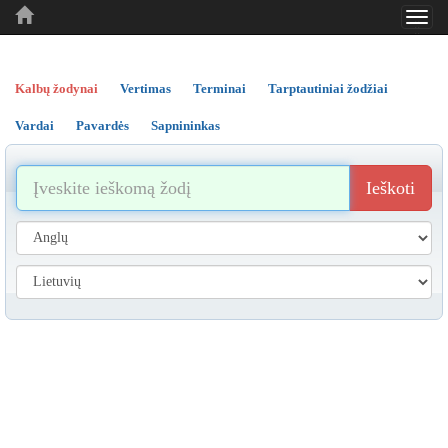
Toggl
..
..
..
navig
Kalbų žodynai
Vertimas
Terminai
Tarptautiniai žodžiai
Vardai
Pavardės
Sapnininkas
Ieškoti