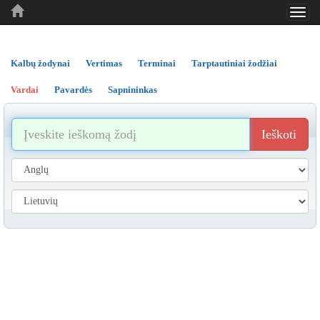
Toggl
..
..
..
navig
Kalbų žodynai
Vertimas
Terminai
Tarptautiniai žodžiai
Vardai
Pavardės
Sapnininkas
Ieškoti