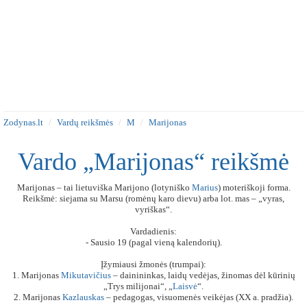
Zodynas.lt
Vardų reikšmės
M
Marijonas
Vardo „Marijonas“ reikšmė
Marijonas – tai lietuviška Marijono (lotyniško
Marius
) moteriškoji forma.
Reikšmė: siejama su Marsu (romėnų karo dievu) arba lot. mas – „vyras,
vyriškas“.
Vardadienis:
- Sausio 19 (pagal vieną kalendorių).
Įžymiausi žmonės (trumpai):
1. Marijonas
Mikutavičius
– dainininkas, laidų vedėjas, žinomas dėl kūrinių
„Trys milijonai“, „
Laisvė
“.
2. Marijonas
Kazlauskas
– pedagogas, visuomenės veikėjas (XX a. pradžia).