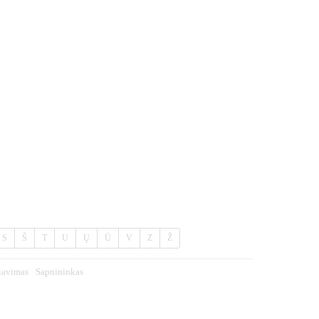
S
Š
T
U
Ų
Ū
V
Z
Ž
iavimas
Sapnininkas