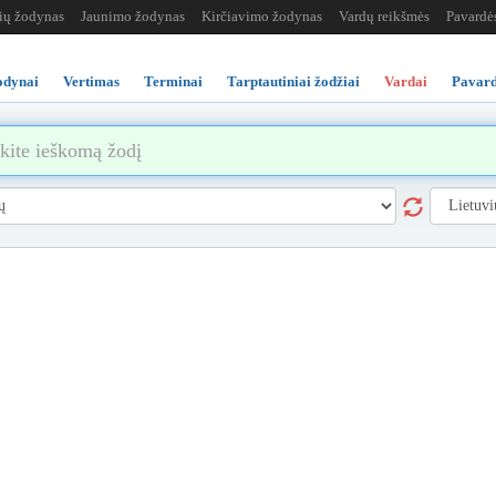
žių žodynas
Jaunimo žodynas
Kirčiavimo žodynas
Vardų reikšmės
Pavardė
odynai
Vertimas
Terminai
Tarptautiniai žodžiai
Vardai
Pavard