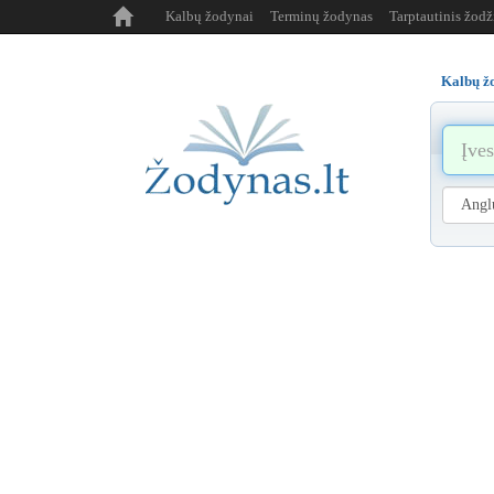
Kalbų žodynai
Terminų žodynas
Tarptautinis žod
Kalbų ž