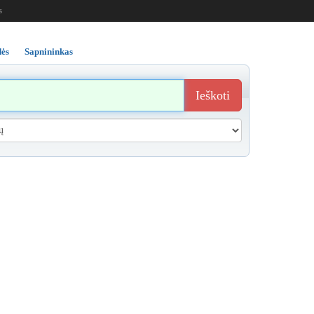
s
ės
Sapnininkas
Ieškoti