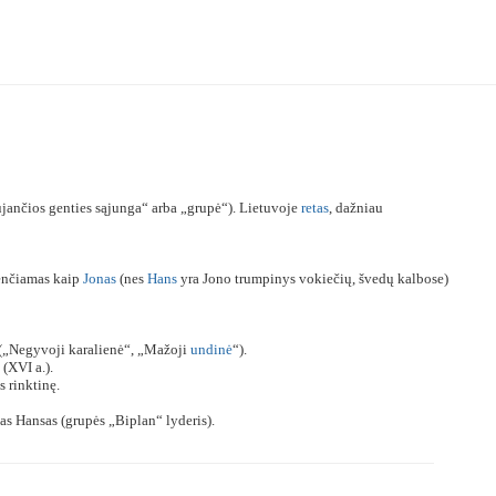
ujančios genties sąjunga“ arba „grupė“). Lietuvoje
retas
, dažniau
venčiamas kaip
Jonas
(nes
Hans
yra Jono trumpinys vokiečių, švedų kalbose)
 („Negyvoji karalienė“, „Mažoji
undinė
“).
 (XVI a.).
s rinktinę.
as Hansas (grupės „Biplan“ lyderis).