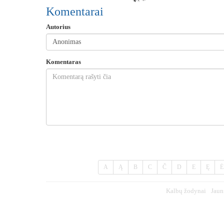
Komentarai
Autorius
Komentaras
A
Ą
B
C
Č
D
E
Ę
Ė
Kalbų žodynai
Jaun