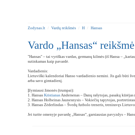
Zodynas.lt
Vardų reikšmės
H
Hansas
Vardo „Hansas“ reikšmė
"Hansas" – tai vyriškas vardas, germanų kilmės (iš Hansa – „karia
sutinkamas kaip pavardė.
Vardadienis:
Lietuviški kalendoriai Hanso vardadienio nemini. Jis gali būti š
arba savo gimtadienį.
Įžymiausi žmonės (trumpai):
1. Hansas
Kristianas
Andersenas – Danų rašytojas, pasakų kūrėjas
2. Hansas Holbeinas Jaunesnysis – Vokiečių tapytojas, portretistas
3. Hansas Zėderlindas – Švedų futbolo treneris, treniravęs Lietuvo
Jei turite omenyje pavardę „Hansas“, garsiausias pavyzdys – Hans