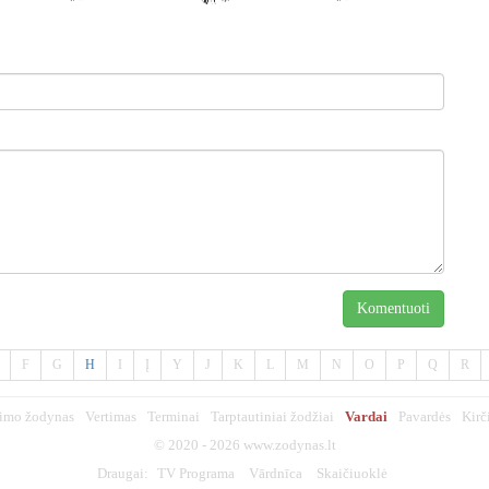
Komentuoti
F
G
H
I
Į
Y
J
K
L
M
N
O
P
Q
R
imo žodynas
Vertimas
Terminai
Tarptautiniai žodžiai
Vardai
Pavardės
Kirč
© 2020 - 2026
www.zodynas.lt
Draugai:
TV Programa
Vārdnīca
Skaičiuoklė