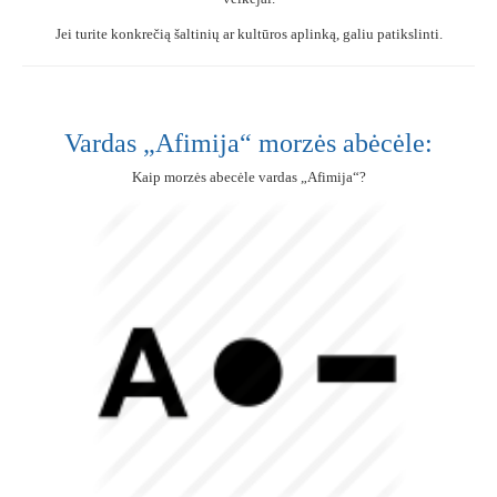
Jei turite konkrečią šaltinių ar kultūros aplinką, galiu patikslinti.
Vardas „Afimija“ morzės abėcėle:
Kaip morzės abecėle vardas „Afimija“?