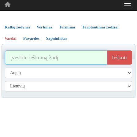
Toggl
..
..
..
navig
Kalbų žodynai
Vertimas
Terminai
Tarptautiniai žodžiai
Vardai
Pavardės
Sapnininkas
Ieškoti