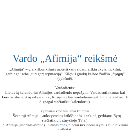
Vardo „Afimija“ reikšmė
„Afimija“ – graikiškos kilmės moteriškas vardas, reiškia „kylanti, kilni,
garbinga“ arba „turi gerą reputaciją“. Kilęs iš graikų kalbos žodžio „ἀφήμη“
(aphēmē).
Vardadienis:
Lietuvių kalendorius Afimijos vardadienio nepažymi. Vardas sutinkamas kai
kuriose stačiatikių šalyse (pvz., Rusijoje), kur vardadienis gali būti balandžio 16
d. (pagal stačiatikių kalendorių).
Įžymiausi žmonės labai trumpai:
1. Šventoji Afimija – ankstyvosios krikščionės, kankinė, gerbiama Rytų
stačiatikių bažnyčioje (IV a.).
2. Afimija (istorinis asmuo) – vardas
retas
, plačiai nežinomi įžymūs šiuolaikiniai
veikėjai.