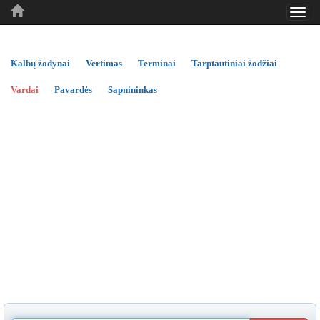
Toggl
..
..
..
navig
Kalbų žodynai
Vertimas
Terminai
Tarptautiniai žodžiai
Vardai
Pavardės
Sapnininkas