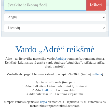
Ieškoti
Vardo „Adrė“ reikšmė
Adrė – tai lietuviška moteriško vardo
Andrėja
trumpinė/sutrumpinta forma.
Reikšmė: kildinamas iš graikų vardo Andreas („Andrėjas“), reiškia „vyriška,
drąsi, narsioji“.
Vardadienis: pagal Lietuvos kalendorį – lapkričio 30 d. (Andrėjos
diena
).
Įžymiausios žmonės (trumpai):
1. Adrė Jodkaitė – Lietuvos dailininkė, dizainerė.
2. Adrė
Butkutė
– Lietuvos aktorė.
3. Adrė Vilčinskaitė – Lietuvos krepšininkė.
Trumpai: vardas siejamas su
drąsa
, vardadienis – lapkričio 30 d., žinomiausios –
menininkės ir sportininkės Lietuvoje.