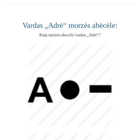
Vardas „Adrė“ morzės abėcėle:
Kaip morzės abecėle vardas „Adrė“?