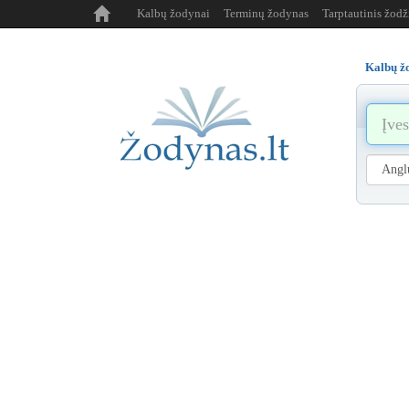
Kalbų žodynai
Terminų žodynas
Tarptautinis žod
Kalbų ž