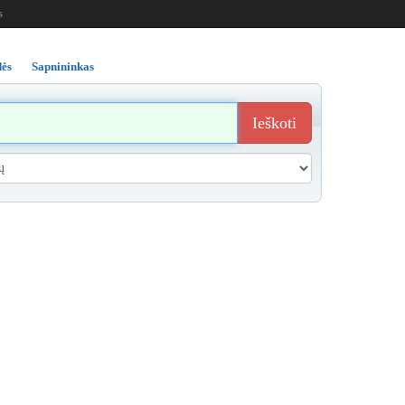
s
ės
Sapnininkas
Ieškoti