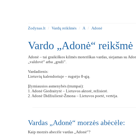
Zodynas.lt
Vardų reikšmės
A
Adonė
Vardo „Adonė“ reikšmė
Adonė – tai graikiškos kilmės moteriškas vardas, siejamas su Adon
„valdovė“ arba „graži“.
Vardadienis:
Lietuvių kalendoriuje – rugsėjo 8-ąją.
Įžymiausios asmenybės (trumpai):
1. Adonė Giedraitytė – Lietuvos aktorė, režisierė.
2. Adonė Didžiulienė-Žmona – Lietuvos poetė, vertėja.
Vardas „Adonė“ morzės abėcėle:
Kaip morzės abecėle vardas „Adonė“?