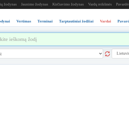
žių žodynas
Jaunimo žodynas
Kirčiavimo žodynas
Vardų reikšmės
Pavardė
odynai
Vertimas
Terminai
Tarptautiniai žodžiai
Vardai
Pavard