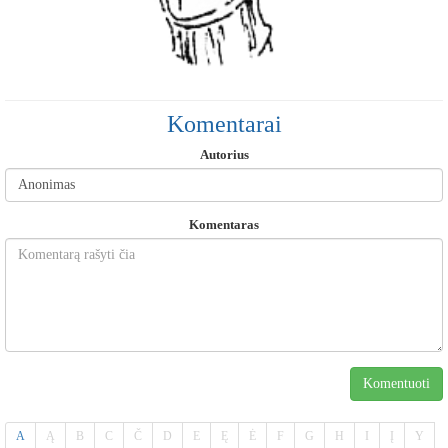
Komentarai
Autorius
Komentaras
Komentuoti
A
Ą
B
C
Č
D
E
Ę
Ė
F
G
H
I
Į
Y