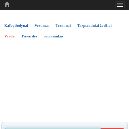
Toggl
..
..
..
navig
Kalbų žodynai
Vertimas
Terminai
Tarptautiniai žodžiai
Vardai
Pavardės
Sapnininkas