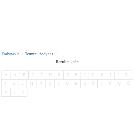
Zodynas.lt
Terminų žodynas
Rezultatų nėra
A
Ą
B
C
Č
D
E
Ę
Ė
F
G
H
I
Į
Y
J
K
L
M
N
O
P
Q
R
S
Š
T
U
Ų
Ū
V
Z
Ž