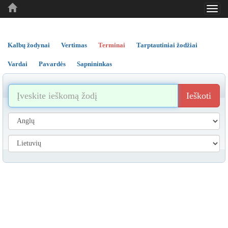
Toggl
..
..
..
navig
Kalbų žodynai
Vertimas
Terminai
Tarptautiniai žodžiai
Vardai
Pavardės
Sapnininkas
Ieškoti