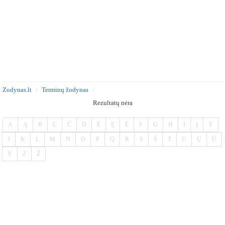
Zodynas.lt
Terminų žodynas
Rezultatų nėra
A
Ą
B
C
Č
D
E
Ę
Ė
F
G
H
I
Į
Y
J
K
L
M
N
O
P
Q
R
S
Š
T
U
Ų
Ū
V
Z
Ž