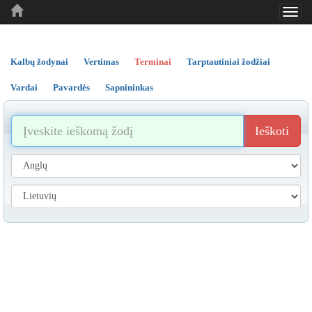
Toggl
..
..
..
navig
Kalbų žodynai
Vertimas
Terminai
Tarptautiniai žodžiai
Vardai
Pavardės
Sapnininkas
Ieškoti