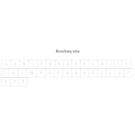
Rezultatų nėra
A
Ą
B
C
Č
D
E
Ę
Ė
F
G
H
I
Į
Y
J
K
L
M
N
O
P
Q
R
S
Š
T
U
Ų
Ū
V
Z
Ž