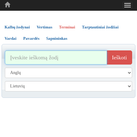
Toggl
..
..
..
navig
Kalbų žodynai
Vertimas
Terminai
Tarptautiniai žodžiai
Vardai
Pavardės
Sapnininkas
Ieškoti