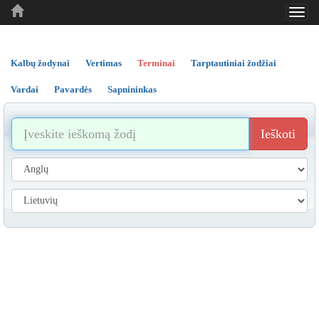
Toggl
..
..
..
navig
Kalbų žodynai
Vertimas
Terminai
Tarptautiniai žodžiai
Vardai
Pavardės
Sapnininkas
Ieškoti