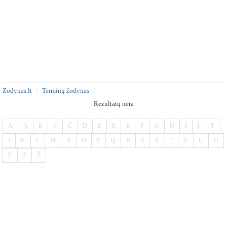
Zodynas.lt
Terminų žodynas
Rezultatų nėra
A
Ą
B
C
Č
D
E
Ę
Ė
F
G
H
I
Į
Y
J
K
L
M
N
O
P
Q
R
S
Š
T
U
Ų
Ū
V
Z
Ž